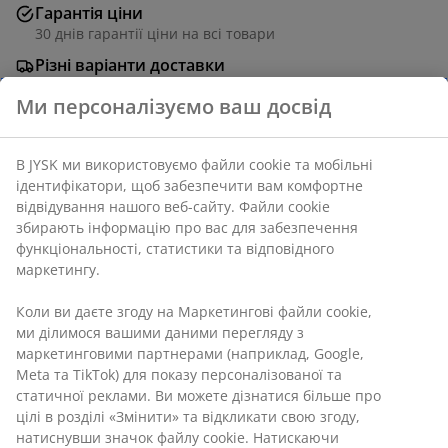
Гарантія ціни
30 днів гарантії ціни на всі товари
Різні варіанти доставки
Швидка та зручна доставка на ваш вибір
Ми персоналізуємо ваш досвід
В JYSK ми використовуємо файли cookie та мобільні
Тканина. 75х90 см, вис. 100 см
ідентифікатори, щоб забезпечити вам комфортне
відвідування нашого веб-сайту. Файли cookie
Артикул: 3650136
збирають інформацію про вас для забезпечення
функціональності, статистики та відповідного
маркетингу.
Характеристики
Коли ви даєте згоду на Маркетингові файли cookie,
ми ділимося вашими даними перегляду з
маркетинговими партнерами (наприклад, Google,
Meta та TikTok) для показу персоналізованої та
Відгуки
статичної реклами. Ви можете дізнатися більше про
цілі в розділі «Змінити» та відкликати свою згоду,
(
19
)
натиснувши значок файлу cookie. Натискаючи