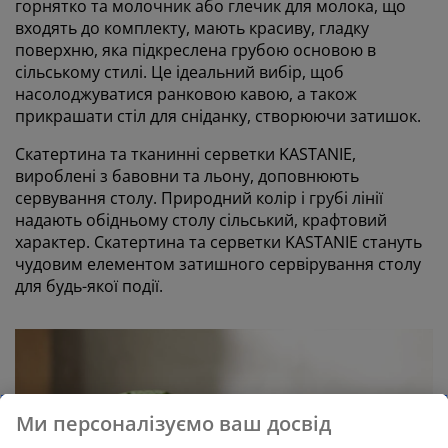
горнятко та молочник або глечик для молока, що
входять до комплекту, мають красиву, гладку
поверхню, яка підкреслена грубою основою в
сільському стилі. Це ідеальний вибір, щоб
насолоджуватися ранковою кавою, а також
прикрашати стіл для сніданку, створюючи затишок.
Скатертина та тканинні серветки KASTANIE,
вироблені з бавовни та льону, доповнюють
сервування столу. Природний колір і грубі лінії
надають обідньому столу сільський, крафтовий
характер. Скатертина та серветки KASTANIE стануть
чудовим елементом затишного сервірування столу
для будь-якої події.
Ми персоналізуємо ваш досвід