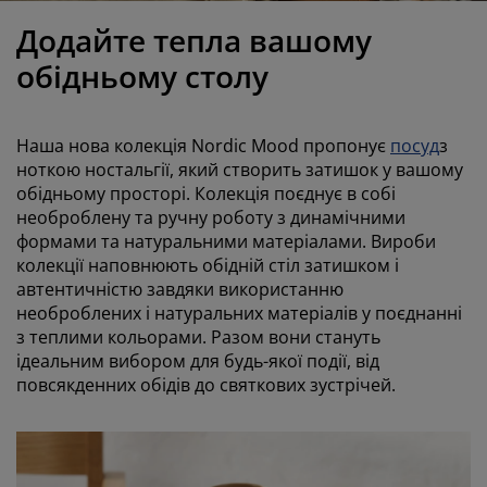
огляд та аксесуари
адові ліхтарі
ростирадла
іжка
світлення
Додайте тепла вашому
емпінг
афи
іжка подіуми
осподарські товари
обідньому столу
еблі для спальні
снови до ліжок
итяча кімната
Наша нова колекція Nordic Mood пропонує
посуд
з
итячі матраци
ксесуари для прання
ноткою ностальгії, який створить затишок у вашому
обідньому просторі. Колекція поєднує в собі
необроблену та ручну роботу з динамічними
итячі ліжка
формами та натуральними матеріалами. Вироби
колекції наповнюють обідній стіл затишком і
автентичністю завдяки використанню
необроблених і натуральних матеріалів у поєднанні
з теплими кольорами. Разом вони стануть
ідеальним вибором для будь-якої події, від
повсякденних обідів до святкових зустрічей.