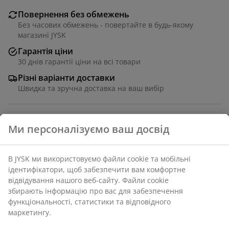
Повернення без обмежень
Без часових обмежень - повертайте в будь-якому
магазині JYSK
Гарантія ціни
30 днів гарантії ціни на всі товари
Різні варіанти доставки
Швидка та зручна доставка на ваш вибір
ХДФ та меламін. 2-дверний, із 2 полицями та 4
шухлядами з механізмом блокування. 118х35 см, вис.
88 см
Артикул: 3668177
Інструкція по збірці