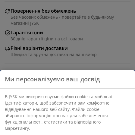
Повернення без обмежень
Без часових обмежень - повертайте в будь-якому
магазині JYSK
Гарантія ціни
30 днів гарантії ціни на всі товари
Різні варіанти доставки
Швидка та зручна доставка на ваш вибір
Стіл: ламінат. 90х160 см, вис. 76 см. Стільці: тканина
та сталь.
Артикул: S000285
Комплект включає такі товари