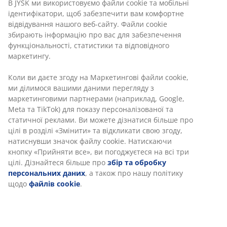
Швидка та зручна доставка на ваш вибір
Обідній стіл з можливістю встановлення додаткових
стільниць. Стільниця з масиву та шпону дуба і чорні
ніжки з соснового дерева та МДФ. Дерево лаковане
для додаткового захисту. Додавши додаткові
стільниці, можна легко розширити стіл до 205 або
250 см, щоб розмістити більшу кількість людей.
Стільниці можна купити окремо. 90х200 см, вис. 76
см
Артикул: 3601233
Інструкція по збірці
Характеристики