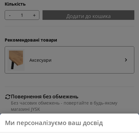
Кількість
-
+
Додати до кошика
Рекомендовані товари
Аксесуари
Повернення без обмежень
Без часових обмежень - повертайте в будь-якому
магазині JYSK
Гарантія ціни
30 днів гарантії ціни на всі товари
Різні варіанти доставки