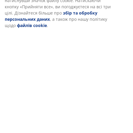
(
455
)
показу персоналізованої та статичної реклами. Ви
можете дізнатися більше про цілі в розділі «Змінити» та
відкликати свою згоду, натиснувши значок файлу cookie.
Натискаючи кнопку «Прийняти все», ви погоджуєтеся на
Доставка
всі три цілі. Дізнайтеся більше про
збір та обробку
персональних даних
, а також про нашу політику щодо
файлів cookie
.