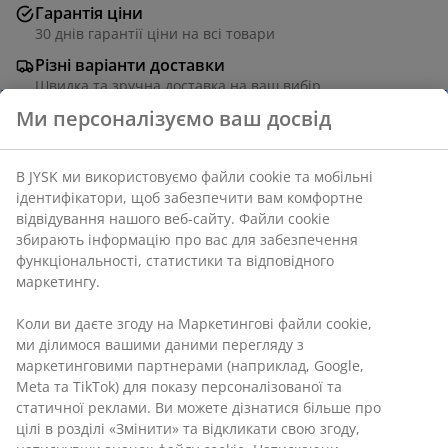
Гарантія ціни
30 днів гарантії ціни на всі товари
Різні варіанти доставки
Швидка та зручна доставка на ваш вибір
Ламінат та сталь. Із тримачем для чашки та
навушників. 60x120 см, вис. 74 см
Ми персоналізуємо ваш досвід
Артикул: 3600634
В JYSK ми використовуємо файли cookie та мобільні
Інструкція по збірці
ідентифікатори, щоб забезпечити вам комфортне
відвідування нашого веб-сайту. Файли cookie збирають
інформацію про вас для забезпечення
функціональності, статистики та відповідного
Характеристики
маркетингу.
Коли ви даєте згоду на Маркетингові файли cookie, ми
ділимося вашими даними перегляду з маркетинговими
Відгуки
партнерами (наприклад, Google, Meta та TikTok) для