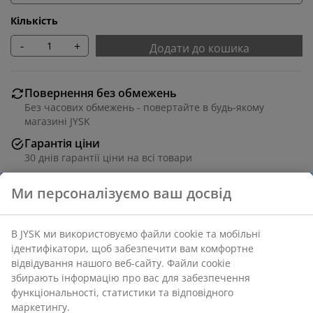
Кількість
-
+
Додати до кошика
Повернення без обмежень
Без часових обмежень - повертайте в будь-якому
магазині JYSK
Гарантія ціни
30 днів гарантії ціни на всі товари
Різні варіанти доставки
Швидка та зручна доставка на ваш вибір
Ламінат та сталь. 48х95 см, вис. 76 см
Артикул: 3601094
Інструкція по збірці