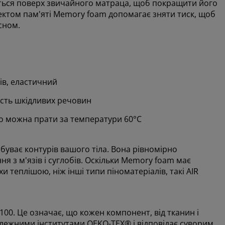
еться поверх звичайного матраца, щоб покращити його
ектом пам'яті Memory foam допомагає зняти тиск, щоб
сном.
ів, еластичний
ість шкідливих речовин
о можна прати за температури 60°C
буває контурів вашого тіла. Вона рівномірно
я з м'язів і суглобів. Оскільки Memory foam має
и теплішою, ніж інші типи піноматеріалів, такі AIR
0. Це означає, що кожен компонент, від тканин і
алежними інститутами OEKO-TEX® і відповідає суворим