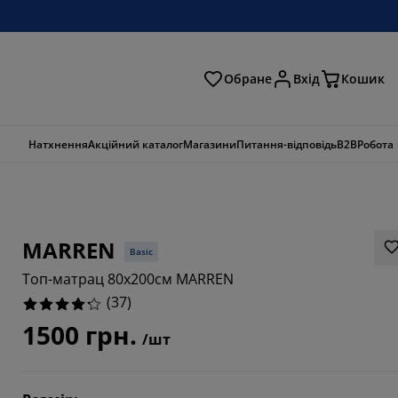
Обране
Вхід
Кошик
ошук
Натхнення
Акційний каталог
Магазини
Питання-відповідь
B2B
Робота
MARREN
Basic
Топ-матрац 80x200см MARREN
(
37
)
1500 грн.
/шт
7297%