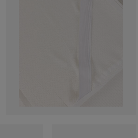
5.40540540540
5.40540540540
0%
16.21621621621