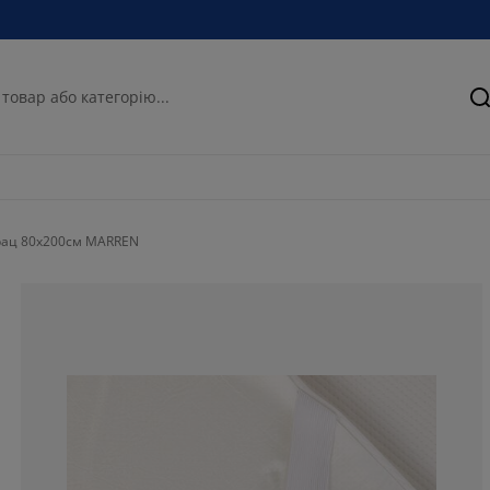
П
рац 80x200см MARREN
72.9729729729