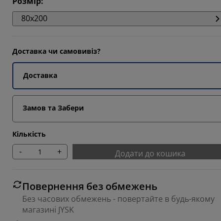
Розмір
:
5405%
80x200
5405%
Доставка чи самовивіз?
6218%
Доставка
Замов та Забери
Кількість
-
+
Додати до кошика
Повернення без обмежень
Без часових обмежень - повертайте в будь-якому
магазині JYSK