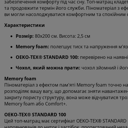
забезпечення комфорту під час сну. Топ-матрац клад
та продовжити термін його служби. Піноматеріал з еф
ви могли насолоджуватися комфортним та спокійним 
Характеристики
Розмір:
80х200 см. Висота: 2,5 см
Memory foam:
полегшує тиск та напруження м'яз
OEKO-TEX® STANDARD 100:
перевірено на наявн
Чохол, який можна прати:
чохол зйомний і йог
Memory foam
Піноматеріал з ефектом пам'яті Memory foam точно на
розподіляє вашу вагу, що допомагає зняти навантаженн
закриту пористу структуру, вона може відчуватися трох
Memory foam або Comfort+.
OEKO-TEX® STANDARD 100
Цей топ-матрац має сертифікат OEKO-TEX® STANDARD 10
наповнювачів до ниток і застібок, протестований нез