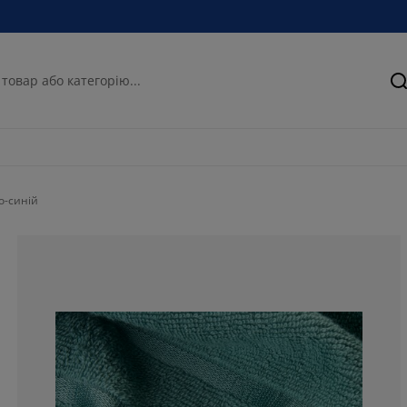
П
о-синій
80%