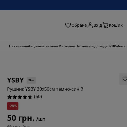
Обране
Вхід
Кошик
ошук
Натхнення
Акційний каталог
Магазини
Питання-відповідь
B2B
Робота
YSBY
Plus
Рушник YSBY 30x50см темно-синій
(
60
)
-28%
50 грн.
/шт
69 грн. /шт