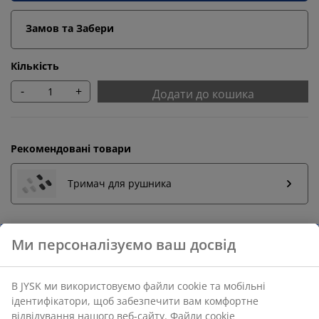
Замов та Забери
Кількість
-
+
Додати до кошика
Рекомендовані товари
Тримач для рушника
Повернення без обмежень
Без часових обмежень - повертайте в будь-якому
магазині JYSK
Гарантія ціни