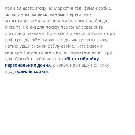
ВІДДІЛ ПО РОБОТІ З КЛІЄНТАМИ
Коли ви даєте згоду на Маркетингові файли cookie,
ми ділимося вашими даними перегляду з
Шановні покупці! У суботу та неділю ми на
маркетинговими партнерами (наприклад, Google,
зв’язку лише онлайн: пишіть у чат, соціальні
Meta та TikTok) для показу персоналізованої та
мережі або на електронну пошту.
статичної реклами. Ви можете дізнатися більше про
цілі в розділі «Змінити» та відкликати свою згоду,
натиснувши значок файлу cookie. Натискаючи
кнопку «Прийняти все», ви погоджуєтеся на всі три
Чат - Офлайн
цілі. Дізнайтеся більше про
збір та обробку
Час відповіді – 30 сек. Найшвидший канал зв'язку!
персональних даних
, а також про нашу політику
щодо
файлів cookie
.
+380442470786
Час відповіді – 1 хв. Лінія платна згідно тарифу вашого
оператора.
Імейл
Час відповіді – 24 год.
Графік роботи відділу по роботі з клієнтами
Пн – Пт: 09:00 - 18:00
Сб – Нд: 09:00 - 18:00