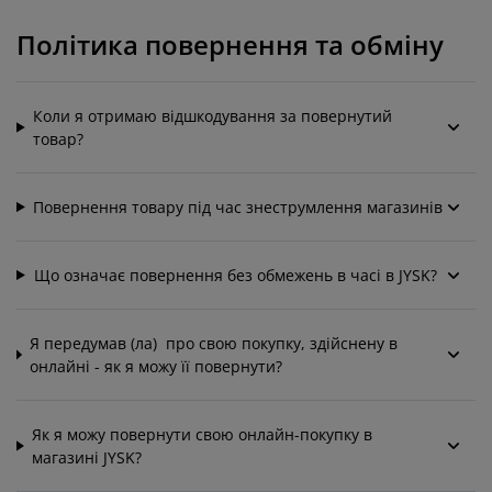
огляд та аксесуари
адові ліхтарі
ростирадла
іжка
світлення
Політика повернення та обміну
емпінг
афи
іжка подіуми
осподарські товари
еблі для спальні
снови до ліжок
итяча кімната
Коли я отримаю відшкодування за повернутий
товар?
итячі матраци
ксесуари для прання
Повернення товару під час знеструмлення магазинів
итячі ліжка
Що означає повернення без обмежень в часі в JYSK?
Я передумав (ла) про свою покупку, здійснену в
онлайні - як я можу її повернути?
Як я можу повернути свою онлайн-покупку в
магазині JYSK?