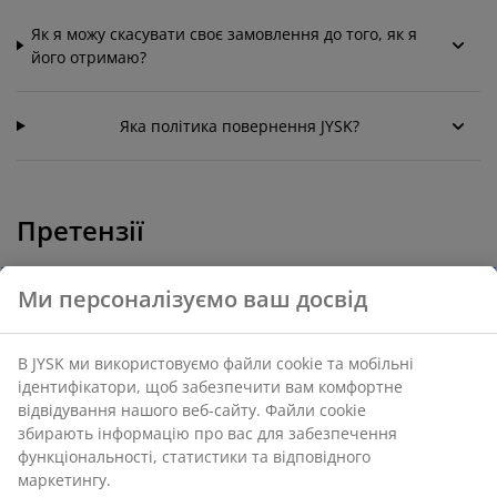
Як я можу скасувати своє замовлення до того, як я
його отримаю?
Яка політика повернення JYSK?
Претензії
Ми персоналізуємо ваш досвід
Що робити, якщо в мене виникли зауваження до
товару під час експлуатації.
В JYSK ми використовуємо файли cookie та мобільні
ідентифікатори, щоб забезпечити вам комфортне
відвідування нашого веб-сайту. Файли cookie
збирають інформацію про вас для забезпечення
функціональності, статистики та відповідного
маркетингу.