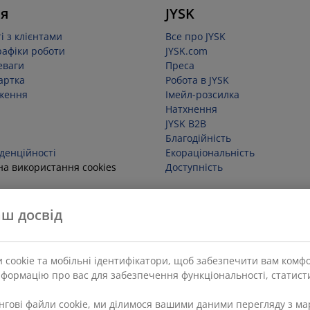
я
JYSK
і з клієнтами
Все про JYSK
рафіки роботи
JYSK.com
еваги
Преса
артка
Робота в JYSK
ження
Імейл-розсилка
Натхнення
JYSK B2B
Благодійність
денційності
Екораціональність
на використання cookies
Доступність
д угоди
ш досвід
 cookie та мобільні ідентифікатори, щоб забезпечити вам комф
нформацію про вас для забезпечення функціональності, статисти
ингові файли cookie, ми ділимося вашими даними перегляду з 