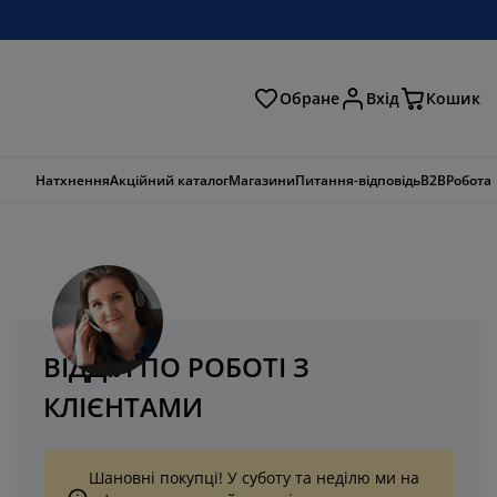
Обране
Вхід
Кошик
ошук
Натхнення
Акційний каталог
Магазини
Питання-відповідь
B2B
Робота
ВІДДІЛ ПО РОБОТІ З
КЛІЄНТАМИ
Шановні покупці! У суботу та неділю ми на