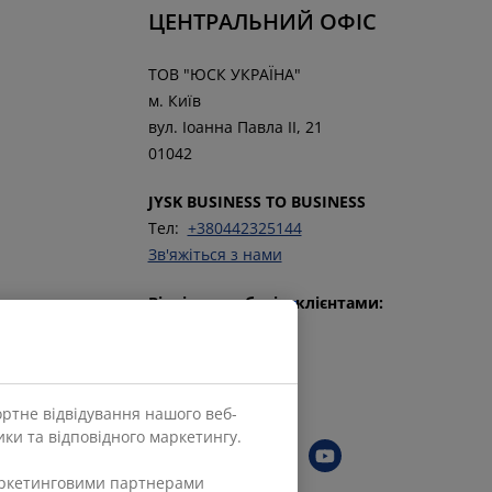
ЦЕНТРАЛЬНИЙ ОФІС
ТОВ "ЮСК УКРАЇНА"
м. Київ
вул. Іоанна Павла ІІ, 21
01042
JYSK BUSINESS TO BUSINESS
Тел:
+380442325144
Зв'яжіться з нами
Відділ по роботі з клієнтами:
Тел:
+380442470786
Зв’язатися з нами
ортне відвідування нашого веб-
Слідкуйте за JYSK
ки та відповідного маркетингу.
маркетинговими партнерами