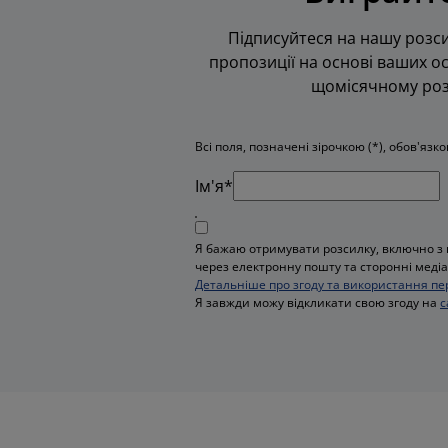
Підписуйтеся на нашу розси
пропозиції на основі ваших ос
щомісячному розі
Всі поля, позначені зірочкою (*), обов'язк
Iм'я*
Я бажаю отримувати розсилку, включно з 
через електронну пошту та сторонні медіа,
Детальніше про згоду та використання пе
Я завжди можу відкликати свою згоду на
с