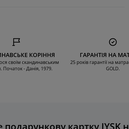
НАВСЬКЕ КОРІННЯ
ГАРАНТІЯ НА МА
ся своїм скандинавським
25 років гарантії на матра
. Початок - Данія, 1979.
GOLD.
 подарункову картку JYSK н