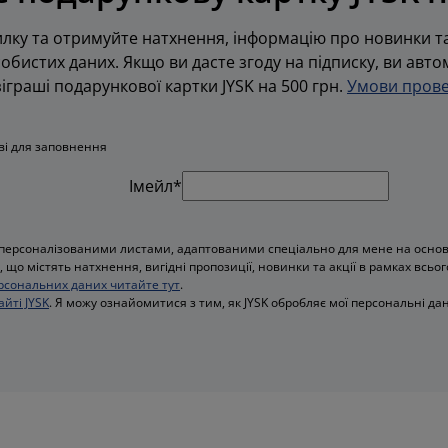
лку та отримуйте натхнення, інформацію про новинки та
обистих даних. Якщо ви дасте згоду на підписку, ви авт
граші подарункової картки JYSK на 500 грн.
Умови прове
ові для заповнення
Імейл*
персоналізованими листами, адаптованими спеціально для мене на основі 
 що містять натхнення, вигідні пропозиції, новинки та акції в рамках всьог
рсональних даних читайте тут
.
айті JYSK
. Я можу ознайомитися з тим, як JYSK обробляє мої персональні дан