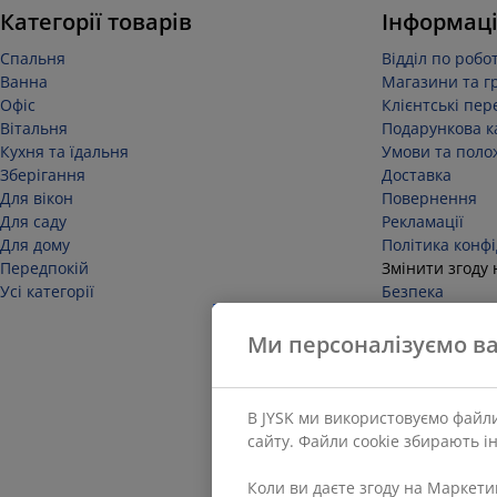
Категорії товарів
Інформаці
Спальня
Відділ по робот
Ванна
Магазини та г
Офіс
Клієнтські пер
Вітальня
Подарункова к
Кухня та їдальня
Умови та поло
Зберігання
Доставка
Для вікон
Повернення
Для саду
Рекламації
Для дому
Політика конфі
Передпокій
Змінити згоду 
Усі категорії
Безпека
Відмовитися ві
Ми персоналізуємо ва
В JYSK ми використовуємо файли
сайту. Файли cookie збирають і
Коли ви даєте згоду на Маркет