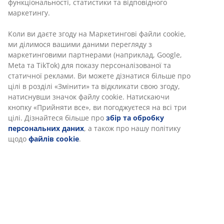
матраців. Габаритні розміри: 187х217 см, вис. 100 см
Артикул: 3600086
Інструкція по збірці
Характеристики
Відгуки
(
200
)
Доставка