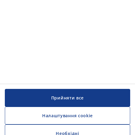
Категорії товарів
Інформація
Інформація
JYSK
JYSK
ЦЕНТРАЛЬНИЙ ОФІС
Слідкуйте за JYSK