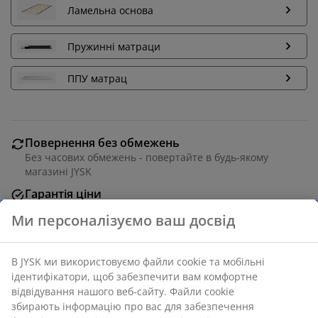
Ламельна основа
Пружинні матраци
ППУ матрац
Повернення без обмежень
Без часових обмежень - повертайте в будь-якому
магазині JYSK
Гарантія ціни
30 днів гарантії ціни на всі товари
Різні варіанти доставки
Швидка та зручна доставка на ваш вибір
Сталь. Вміщує пружинні та безпружинні матраци
розміром 180х200 см. Без ламельної основи та