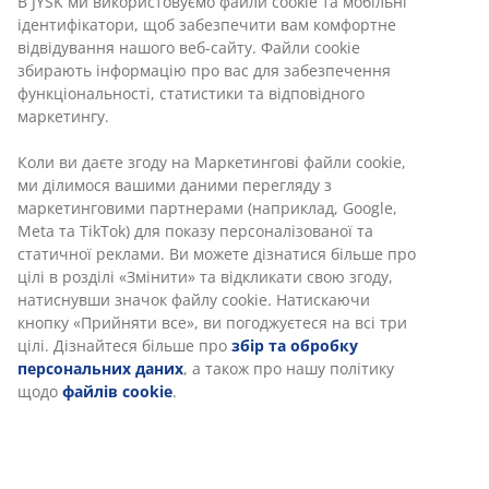
В JYSK ми використовуємо файли cookie та мобільні
Без часових обмежень - повертайте в будь-якому
ідентифікатори, щоб забезпечити вам комфортне
магазині JYSK
відвідування нашого веб-сайту. Файли cookie
Гарантія ціни
збирають інформацію про вас для забезпечення
30 днів гарантії ціни на всі товари
функціональності, статистики та відповідного
маркетингу.
Різні варіанти доставки
Швидка та зручна доставка на ваш вибір
Коли ви даєте згоду на Маркетингові файли cookie,
ми ділимося вашими даними перегляду з
маркетинговими партнерами (наприклад, Google,
Meta та TikTok) для показу персоналізованої та
Тканинна оббивка та дерево. Вміщує пружинні та
статичної реклами. Ви можете дізнатися більше про
безпружинні матраци розміром 90х200 см. Без
цілі в розділі «Змінити» та відкликати свою згоду,
ламельної основи та матраца. Габаритні розміри:
натиснувши значок файлу cookie. Натискаючи
104х216 см, вис. 101 см
кнопку «Прийняти все», ви погоджуєтеся на всі три
цілі. Дізнайтеся більше про
збір та обробку
Артикул: 3640354
персональних даних
, а також про нашу політику
щодо
файлів cookie
.
Інструкція по збірці