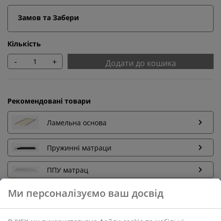
Замов та Забери
Кількість
-
+
Додати до кошика
Рекомендовані товари
Ламельна основа
Пружинні матраци
ППУ матрац
Ми персоналізуємо ваш досвід
Повернення без обмежень